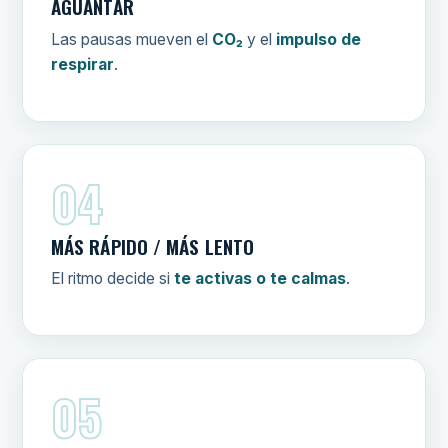
AGUANTAR
Las pausas mueven el
CO₂
y el
impulso de
respirar
.
04
MÁS RÁPIDO / MÁS LENTO
El ritmo decide si
te activas o te calmas
.
05